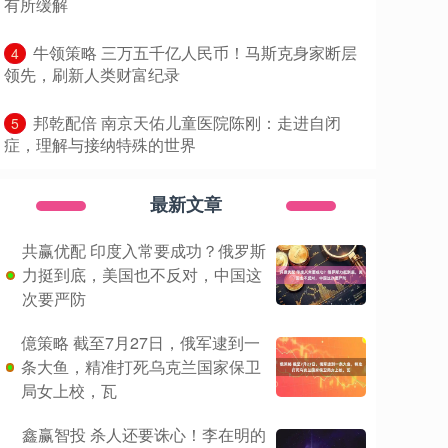
有所缓解
​牛领策略 三万五千亿人民币！马斯克身家断层
4
领先，刷新人类财富纪录
​邦乾配倍 南京天佑儿童医院陈刚：走进自闭
5
症，理解与接纳特殊的世界
最新文章
共赢优配 印度入常要成功？俄罗斯
力挺到底，美国也不反对，中国这
次要严防
億策略 截至7月27日，俄军逮到一
条大鱼，精准打死乌克兰国家保卫
局女上校，瓦
鑫赢智投 杀人还要诛心！李在明的