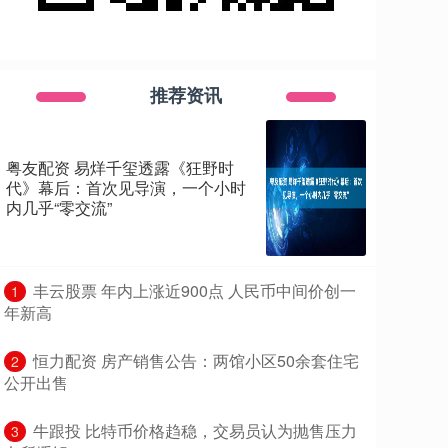
推荐资讯
粤友配资 易烊千玺透露《狂野时
代》幕后：首次见导演，一个小时
内几乎“零交流”
​丰云股票 年内上涨近900点 人民币中间价创一
1
年新高
​恒力配资 房产销售公告：两馆小区50余套住宅
2
公开出售
​牛跟投 比特币价格趋稳，交易员认为抛售压力
3