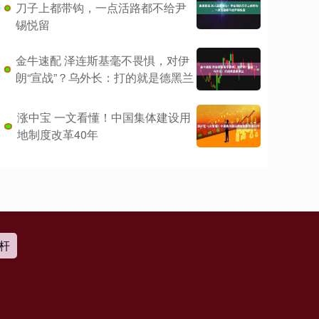
刀子上都带钩，一点活路都不给尹
锡悦留
金牛速配 泽连斯基毫不畏惧，对伊
朗“宣战”？乌外长：打的就是德黑兰
涨中宝 一文看懂！中国集体建设用
地制度改革40年
杆