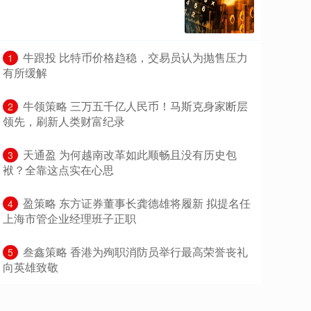
​牛跟投 比特币价格趋稳，交易员认为抛售压力
1
有所缓解
​牛领策略 三万五千亿人民币！马斯克身家断层
2
领先，刷新人类财富纪录
​天通盈 为何越南改革如此顺畅且没有历史包
3
袱？全靠这点实在心思
​盈策略 东方证券董事长龚德雄将履新 拟提名任
4
上海市管企业经理班子正职
​叁鑫策略 香港为殉职消防员举行最高荣誉丧礼
5
向英雄致敬