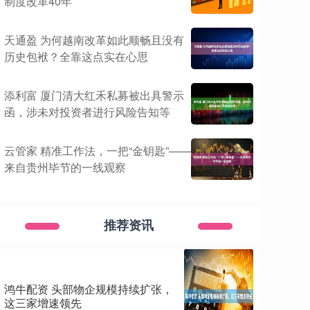
制度改革40年
天通盈 为何越南改革如此顺畅且没有
历史包袱？全靠这点实在心思
添利富 厦门清大红禾私募被出具警示
函，涉未对投资者进行风险告知等
云管家 精准工作法，一把“金钥匙”——
来自贵州毕节的一线观察
推荐资讯
鸿牛配资 头部物企规模持续扩张，
这三家增速领先