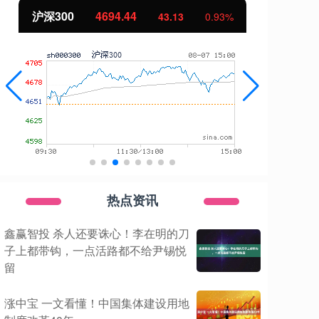
44
北证50
1134.24
43.13
0.93%
11.3
热点资讯
鑫赢智投 杀人还要诛心！李在明的刀
子上都带钩，一点活路都不给尹锡悦
留
涨中宝 一文看懂！中国集体建设用地