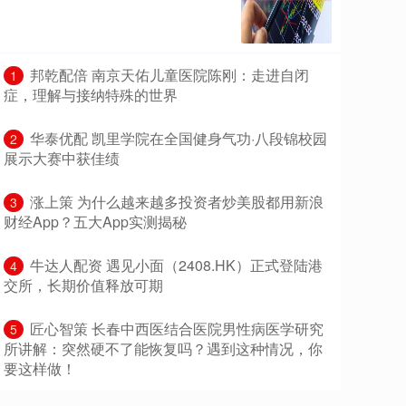
​邦乾配倍 南京天佑儿童医院陈刚：走进自闭
1
症，理解与接纳特殊的世界
​华泰优配 凯里学院在全国健身气功·八段锦校园
2
展示大赛中获佳绩
​涨上策 为什么越来越多投资者炒美股都用新浪
3
财经App？五大App实测揭秘
​牛达人配资 遇见小面（2408.HK）正式登陆港
4
交所，长期价值释放可期
​匠心智策 长春中西医结合医院男性病医学研究
5
所讲解：突然硬不了能恢复吗？遇到这种情况，你
要这样做！