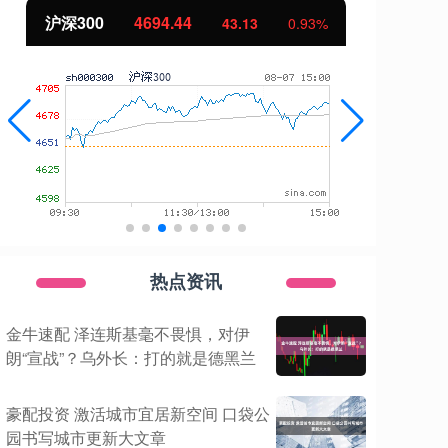
北证50
1134.24
创
11.37
1.01%
热点资讯
金牛速配 泽连斯基毫不畏惧，对伊
朗“宣战”？乌外长：打的就是德黑兰
豪配投资 激活城市宜居新空间 口袋公
园书写城市更新大文章