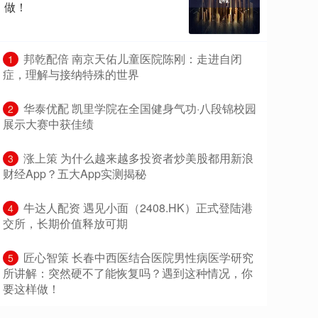
做！
​邦乾配倍 南京天佑儿童医院陈刚：走进自闭
1
症，理解与接纳特殊的世界
​华泰优配 凯里学院在全国健身气功·八段锦校园
2
展示大赛中获佳绩
​涨上策 为什么越来越多投资者炒美股都用新浪
3
财经App？五大App实测揭秘
​牛达人配资 遇见小面（2408.HK）正式登陆港
4
交所，长期价值释放可期
​匠心智策 长春中西医结合医院男性病医学研究
5
所讲解：突然硬不了能恢复吗？遇到这种情况，你
要这样做！