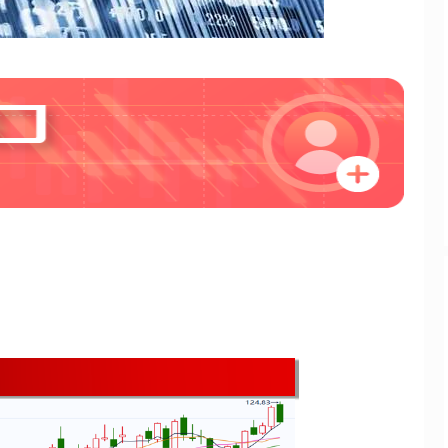
创业板指
3570.88
0.58%
55.32
1.57%