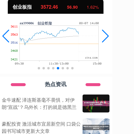
基金指数
7239.39
9.59
0.13%
热点资讯
金牛速配 泽连斯基毫不畏惧，对伊
朗“宣战”？乌外长：打的就是德黑兰
豪配投资 激活城市宜居新空间 口袋公
园书写城市更新大文章