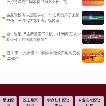
准打死乌克兰国家保卫局女上校，瓦
鑫赢智投 杀人还要诛心！李在明的刀子上都
带钩，一点活路都不给尹锡悦留
金牛速配 泽连斯基毫不畏惧，对伊朗“宣战”？
乌外长：打的就是德黑兰
涨中宝 一文看懂！中国集体建设用地制度改
革40年
星速配
线上股票
实盘杠杆配资
专业实盘配资
资
配资
平台
杠杆