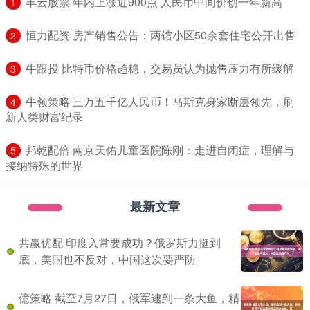
​丰云股票 年内上涨近900点 人民币中间价创一年新高
1
​恒力配资 房产销售公告：两馆小区50余套住宅公开出售
2
​牛跟投 比特币价格趋稳，交易员认为抛售压力有所缓解
3
​牛领策略 三万五千亿人民币！马斯克身家断层领先，刷
4
新人类财富纪录
​邦乾配倍 南京天佑儿童医院陈刚：走进自闭症，理解与
5
接纳特殊的世界
最新文章
共赢优配 印度入常要成功？俄罗斯力挺到
底，美国也不反对，中国这次要严防
億策略 截至7月27日，俄军逮到一条大鱼，精