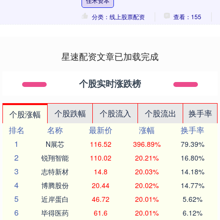
佳禾资本
很有攻击性，大众L....
分类：线上股票配资
查看：155
星速配资文章已加载完成
个股实时涨跌榜
个股跌幅
个股流入
个股流出
换手率
个股涨幅
排名
名称
最新价
涨幅
换手率
1
N展芯
116.52
396.89%
79.39%
2
锐翔智能
110.02
20.21%
16.80%
3
志特新材
14.8
20.03%
14.18%
4
博腾股份
20.44
20.02%
14.77%
5
近岸蛋白
46.72
20.01%
5.62%
6
毕得医药
61.6
20.01%
6.12%