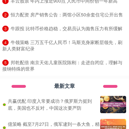
​丰云股票 年内上涨近900点 人民币中间价创一年新高
1
​恒力配资 房产销售公告：两馆小区50余套住宅公开出售
2
​牛跟投 比特币价格趋稳，交易员认为抛售压力有所缓解
3
​牛领策略 三万五千亿人民币！马斯克身家断层领先，刷
4
新人类财富纪录
​邦乾配倍 南京天佑儿童医院陈刚：走进自闭症，理解与
5
接纳特殊的世界
最新文章
共赢优配 印度入常要成功？俄罗斯力挺到
底，美国也不反对，中国这次要严防
億策略 截至7月27日，俄军逮到一条大鱼，精