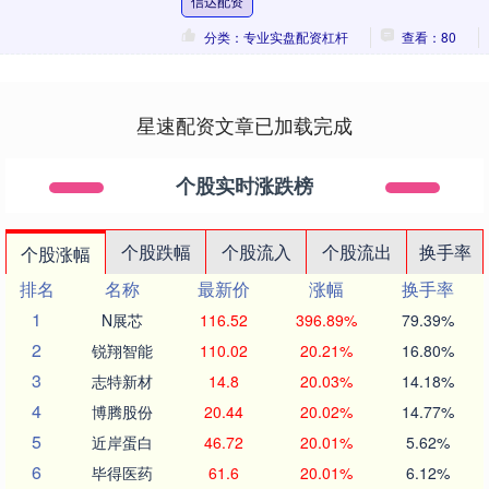
信达配资
分类：专业实盘配资杠杆
查看：80
星速配资文章已加载完成
个股实时涨跌榜
个股跌幅
个股流入
个股流出
换手率
个股涨幅
排名
名称
最新价
涨幅
换手率
1
N展芯
116.52
396.89%
79.39%
2
锐翔智能
110.02
20.21%
16.80%
3
志特新材
14.8
20.03%
14.18%
4
博腾股份
20.44
20.02%
14.77%
5
近岸蛋白
46.72
20.01%
5.62%
6
毕得医药
61.6
20.01%
6.12%