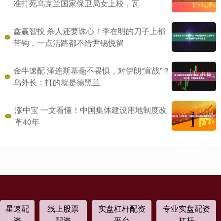
准打死乌克兰国家保卫局女上校，瓦
鑫赢智投 杀人还要诛心！李在明的刀子上都
带钩，一点活路都不给尹锡悦留
金牛速配 泽连斯基毫不畏惧，对伊朗“宣战”？
乌外长：打的就是德黑兰
涨中宝 一文看懂！中国集体建设用地制度改
革40年
星速配
线上股票
实盘杠杆配资
专业实盘配资
资
配资
平台
杠杆